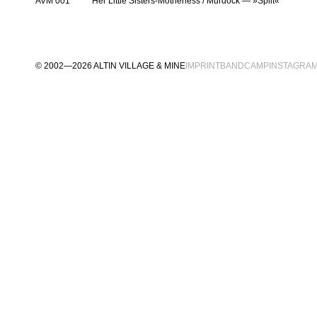
AVM 001
Her Little Sisters-Motherless / Murdock — »Split«
© 2002—2026 ALTIN VILLAGE & MINE
IMPRINT
BANDCAMP
INSTAGRA