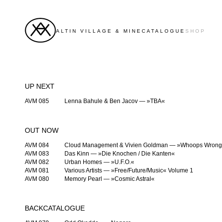
ALTIN VILLAGE & MINE
CATALOGUE
SHOP
UP NEXT
AVM 085
Lenna Bahule & Ben Jacov — »TBA«
OUT NOW
AVM 084
Cloud Management & Vivien Goldman — »Whoops Wrong
AVM 083
Das Kinn — »Die Knochen / Die Kanten«
AVM 082
Urban Homes — »U.F.O.«
AVM 081
Various Artists — »Free/Future/Music« Volume 1
AVM 080
Memory Pearl — »Cosmic Astral«
BACKCATALOGUE