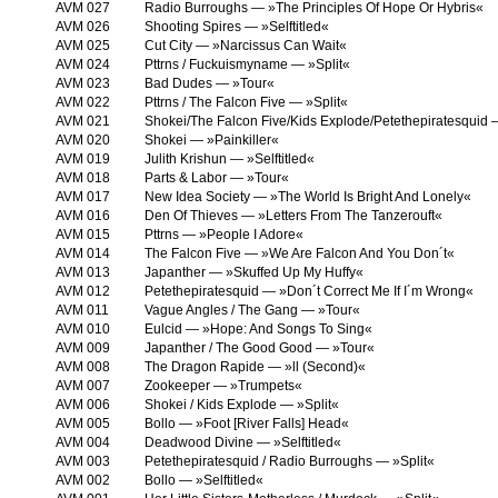
AVM 027
Radio Burroughs — »The Principles Of Hope Or Hybris«
AVM 026
Shooting Spires — »Selftitled«
AVM 025
Cut City — »Narcissus Can Wait«
AVM 024
Pttrns / Fuckuismyname — »Split«
AVM 023
Bad Dudes — »Tour«
AVM 022
Pttrns / The Falcon Five — »Split«
AVM 021
Shokei/The Falcon Five/Kids Explode/Petethepiratesquid 
AVM 020
Shokei — »Painkiller«
AVM 019
Julith Krishun — »Selftitled«
AVM 018
Parts & Labor — »Tour«
AVM 017
New Idea Society — »The World Is Bright And Lonely«
AVM 016
Den Of Thieves — »Letters From The Tanzerouft«
AVM 015
Pttrns — »People I Adore«
AVM 014
The Falcon Five — »We Are Falcon And You Don´t«
AVM 013
Japanther — »Skuffed Up My Huffy«
AVM 012
Petethepiratesquid — »Don´t Correct Me If I´m Wrong«
AVM 011
Vague Angles / The Gang — »Tour«
AVM 010
Eulcid — »Hope: And Songs To Sing«
AVM 009
Japanther / The Good Good — »Tour«
AVM 008
The Dragon Rapide — »ll (Second)«
AVM 007
Zookeeper — »Trumpets«
AVM 006
Shokei / Kids Explode — »Split«
AVM 005
Bollo — »Foot [River Falls] Head«
AVM 004
Deadwood Divine — »Selftitled«
AVM 003
Petethepiratesquid / Radio Burroughs — »Split«
AVM 002
Bollo — »Selftitled«