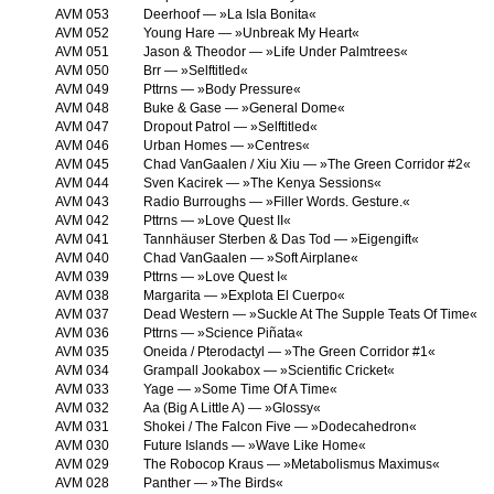
AVM 053
Deerhoof — »La Isla Bonita«
AVM 052
Young Hare — »Unbreak My Heart«
AVM 051
Jason & Theodor — »Life Under Palmtrees«
AVM 050
Brr — »Selftitled«
AVM 049
Pttrns — »Body Pressure«
AVM 048
Buke & Gase — »General Dome«
AVM 047
Dropout Patrol — »Selftitled«
AVM 046
Urban Homes — »Centres«
AVM 045
Chad VanGaalen / Xiu Xiu — »The Green Corridor #2«
AVM 044
Sven Kacirek — »The Kenya Sessions«
AVM 043
Radio Burroughs — »Filler Words. Gesture.«
AVM 042
Pttrns — »Love Quest II«
AVM 041
Tannhäuser Sterben & Das Tod — »Eigengift«
AVM 040
Chad VanGaalen — »Soft Airplane«
AVM 039
Pttrns — »Love Quest I«
AVM 038
Margarita — »Explota El Cuerpo«
AVM 037
Dead Western — »Suckle At The Supple Teats Of Time«
AVM 036
Pttrns — »Science Piñata«
AVM 035
Oneida / Pterodactyl — »The Green Corridor #1«
AVM 034
Grampall Jookabox — »Scientific Cricket«
AVM 033
Yage — »Some Time Of A Time«
AVM 032
Aa (Big A Little A) — »Glossy«
AVM 031
Shokei / The Falcon Five — »Dodecahedron«
AVM 030
Future Islands — »Wave Like Home«
AVM 029
The Robocop Kraus — »Metabolismus Maximus«
AVM 028
Panther — »The Birds«