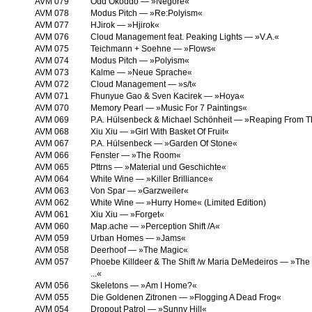
AVM 079
Odd Okoddo — »Negore«
AVM 078
Modus Pitch — »Re:Polyism«
AVM 077
HJirok — »Hjirok«
AVM 076
Cloud Management feat. Peaking Lights — »V.A.«
AVM 075
Teichmann + Soehne — »Flows«
AVM 074
Modus Pitch — »Polyism«
AVM 073
Kalme — »Neue Sprache«
AVM 072
Cloud Management — »s/t«
AVM 071
Fhunyue Gao & Sven Kacirek — »Hoya«
AVM 070
Memory Pearl — »Music For 7 Paintings«
AVM 069
P.A. Hülsenbeck & Michael Schönheit — »Reaping From T
AVM 068
Xiu Xiu — »Girl With Basket Of Fruit«
AVM 067
P.A. Hülsenbeck — »Garden Of Stone«
AVM 066
Fenster — »The Room«
AVM 065
Pttrns — »Material und Geschichte«
AVM 064
White Wine — »Killer Brilliance«
AVM 063
Von Spar — »Garzweiler«
AVM 062
White Wine — »Hurry Home« (Limited Edition)
AVM 061
Xiu Xiu — »Forget«
AVM 060
Map.ache — »Perception Shift /A«
AVM 059
Urban Homes — »Jams«
AVM 058
Deerhoof — »The Magic«
AVM 057
Phoebe Killdeer & The Shift /w Maria DeMedeiros — »The 
...«
AVM 056
Skeletons — »Am I Home?«
AVM 055
Die Goldenen Zitronen — »Flogging A Dead Frog«
AVM 054
Dropout Patrol — »Sunny Hill«